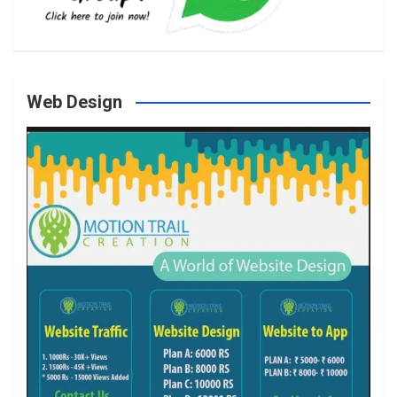
b
a
t
u
o
g
e
b
Web Design
o
r
r
e
k
a
m