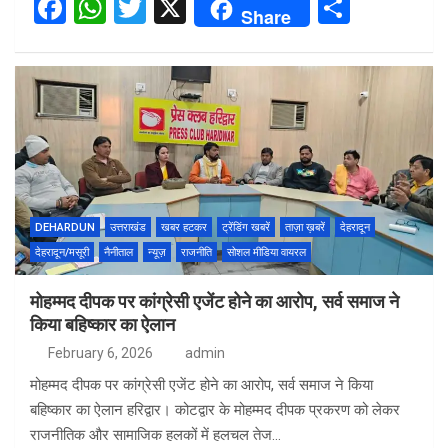
F
W
T
X
S
Share
a
h
wi
h
ce
at
tt
ar
b
s
er
e
o
A
o
p
k
p
DEHARDUN
उत्तराखंड
खबर हटकर
ट्रेंडिंग खबरें
ताज़ा ख़बरें
देहरादून
देहरादून/मसूरी
नैनीताल
न्यूज़
राजनीति
सोशल मीडिया वायरल
मोहम्मद दीपक पर कांग्रेसी एजेंट होने का आरोप, सर्व समाज ने
किया बहिष्कार का ऐलान
February 6, 2026
admin
मोहम्मद दीपक पर कांग्रेसी एजेंट होने का आरोप, सर्व समाज ने किया
बहिष्कार का ऐलान हरिद्वार। कोटद्वार के मोहम्मद दीपक प्रकरण को लेकर
राजनीतिक और सामाजिक हलकों में हलचल तेज…