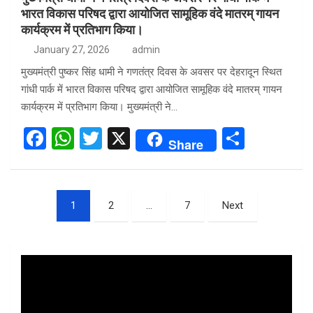
भारत विकास परिषद द्वारा आयोजित सामूहिक वंदे मातरम् गायन
कार्यक्रम में प्रतिभाग किया।
January 27, 2026
admin
मुख्यमंत्री पुष्कर सिंह धामी ने गणतंत्र दिवस के अवसर पर देहरादून स्थित
गांधी पार्क में भारत विकास परिषद द्वारा आयोजित सामूहिक वंदे मातरम् गायन
कार्यक्रम में प्रतिभाग किया। मुख्यमंत्री ने…
F
W
T
X
S
Share
a
h
wi
h
ce
at
tt
ar
Posts
b
s
er
e
1
2
…
7
Next
pagination
o
A
o
p
Video
k
p
Player