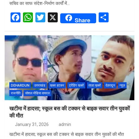
सचिव का साफ संदेश-निर्माण कार्यों में…
F
W
T
X
S
Share
a
h
wi
h
ce
at
tt
ar
b
s
er
e
o
A
o
p
k
p
DEHARDUN
उत्तराखंड
खबर हटकर
ट्रेंडिंग खबरें
ताज़ा ख़बरें
देहरादून
न्यूज़
राजनीति
सोशल मीडिया वायरल
खटीमा में हादसा; स्कूल बस की टक्कर से बाइक सवार तीन युवकों
की मौत
January 31, 2026
admin
खटीमा में हादसा; स्कूल बस की टक्कर से बाइक सवार तीन युवकों की मौत