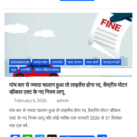
a
h
wi
h
ce
at
tt
ar
b
s
er
e
o
A
o
p
k
p
DEHARDUN
आपका शहर
उत्तराखंड
खबर हटकर
ताज़ा ख़बरें
देहरादून/मसूरी
न्यूज़
राजनीति
सोशल मीडिया वायरल
पांच बार से ज्यादा चालान हुआ तो लाइसेंस होगा रद्द, केंद्रीय मोटर
व्हीकल एक्ट के नए नियम लागू
February 6, 2026
admin
पांच बार से ज्यादा चालान हुआ तो लाइसेंस होगा रद्द, केंद्रीय मोटर व्हीकल
एक्ट के नए नियम लागू यदि कोई व्यक्ति एक जनवरी 2026 से 31 दिसंबर
तक एक वर्ष…