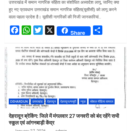
उत्तराखंड में समान नागरिक संहिता का संशोधित अध्यादेश लागू, जानिए क्या
हुए नए प्रावधान उत्तराखंड समान नागरिक संहिता(यूसीसी) को लागू करने
वाला पहला प्रदेश है। यूसीसी नागरिकों की निजी जानकारियां…
F
W
T
X
S
Share
a
h
wi
h
ce
at
tt
ar
b
s
er
e
o
A
o
p
k
p
DEHARDUN
उत्तराखंड
देहरादून
देहरादून/मसूरी
न्यूज़
सोशल मीडिया वायरल
देहरादून ब्रेकिंग: जिले में मंगलवार 27 जनवरी को बंद रहेंगे सभी
स्कूल एवं आंगनबाड़ी केंद्र