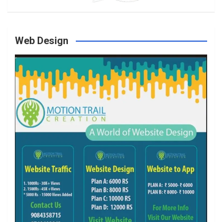
o
g
e
b
Web Design
o
r
r
e
k
a
m