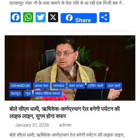
प्रतापपुर नंबर नौ के पास सामने से तेज गति से आ रही एक निजी बस ने…
F
W
T
X
S
Share
a
h
wi
h
ce
at
tt
ar
b
s
er
e
o
A
o
p
k
p
DEHARDUN
आपका शहर
उत्तराखंड
खबर हटकर
ट्रेंडिंग खबरें
ताज़ा ख़बरें
देहरादून
न्यूज़
सोशल मीडिया वायरल
बोले सीएम धामी, ऋषिकेश-कर्णप्रयाग रेल बनेगी पर्यटन की
लाइफ लाइन, सुगम होगा सफर
January 31, 2026
admin
बोले सीएम धामी, ऋषिकेश-कर्णप्रयाग रेल बनेगी पर्यटन की लाइफ लाइन,