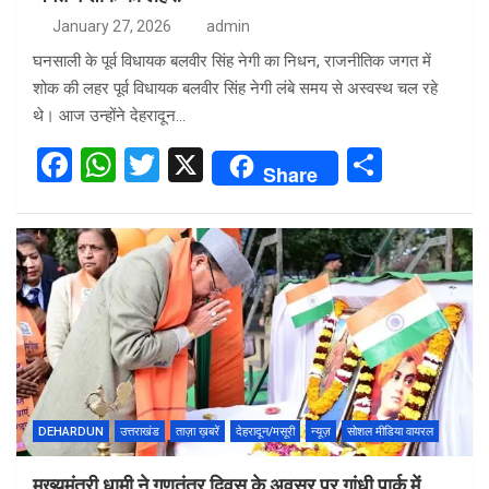
January 27, 2026
admin
घनसाली के पूर्व विधायक बलवीर सिंह नेगी का निधन, राजनीतिक जगत में
शोक की लहर पूर्व विधायक बलवीर सिंह नेगी लंबे समय से अस्वस्थ चल रहे
थे। आज उन्होंने देहरादून…
F
W
T
X
S
Share
a
h
wi
h
ce
at
tt
ar
b
s
er
e
o
A
o
p
k
p
DEHARDUN
उत्तराखंड
ताज़ा ख़बरें
देहरादून/मसूरी
न्यूज़
सोशल मीडिया वायरल
मुख्यमंत्री धामी ने गणतंत्र दिवस के अवसर पर गांधी पार्क में