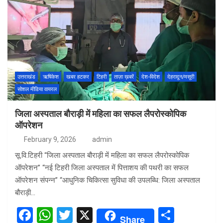
उत्तराखंड
ऋषिकेश
खबर हटकर
टिहरी
ताज़ा ख़बरें
देश-विदेश
देहरादून/मसूरी
सोशल मीडिया वायरल
जिला अस्पताल बौराड़ी में महिला का सफल लैपरोस्कोपिक
ऑपरेशन
February 9, 2026
admin
सू.वि.टिहरी “जिला अस्पताल बौराड़ी में महिला का सफल लैपरोस्कोपिक
ऑपरेशन” “नई टिहरी जिला अस्पताल में पित्ताशय की पथरी का सफल
ऑपरेशन संपन्न” “आधुनिक चिकित्सा सुविधा की उपलब्धि: जिला अस्पताल
बौराड़ी…
F
W
T
X
S
Share