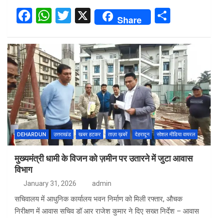
F
W
T
X
S
Share
a
h
wi
h
ce
at
tt
ar
b
s
er
e
o
A
o
p
k
p
DEHARDUN
उत्तराखंड
खबर हटकर
ताज़ा ख़बरें
देहरादून
सोशल मीडिया वायरल
मुख्यमंत्री धामी के विजन को ज़मीन पर उतारने में जुटा आवास
विभाग
January 31, 2026
admin
सचिवालय में आधुनिक कार्यालय भवन निर्माण को मिली रफ्तार, औचक
निरीक्षण में आवास सचिव डॉ आर राजेश कुमार ने दिए सख्त निर्देश – आवास