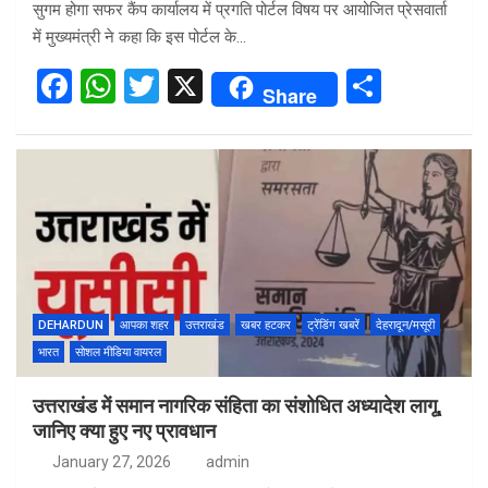
सुगम होगा सफर कैंप कार्यालय में प्रगति पोर्टल विषय पर आयोजित प्रेसवार्ता
में मुख्यमंत्री ने कहा कि इस पोर्टल के…
F
W
T
X
S
Share
a
h
wi
h
ce
at
tt
ar
b
s
er
e
o
A
o
p
k
p
DEHARDUN
आपका शहर
उत्तराखंड
खबर हटकर
ट्रेंडिंग खबरें
देहरादून/मसूरी
भारत
सोशल मीडिया वायरल
उत्तराखंड में समान नागरिक संहिता का संशोधित अध्यादेश लागू,
जानिए क्या हुए नए प्रावधान
January 27, 2026
admin