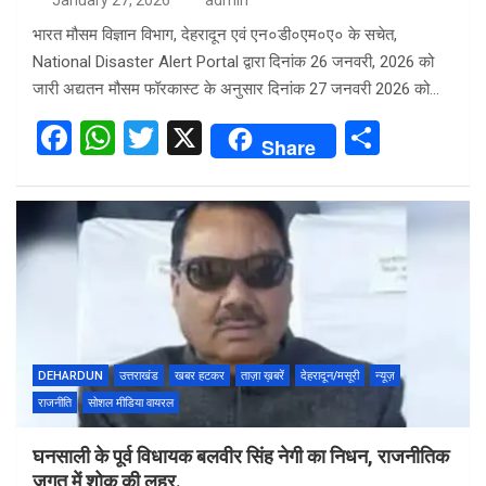
January 27, 2026
admin
भारत मौसम विज्ञान विभाग, देहरादून एवं एन०डी०एम०ए० के सचेत,
National Disaster Alert Portal द्वारा दिनांक 26 जनवरी, 2026 को
जारी अद्यतन मौसम फॉरकास्ट के अनुसार दिनांक 27 जनवरी 2026 को…
F
W
T
X
S
Share
a
h
wi
h
ce
at
tt
ar
b
s
er
e
o
A
o
p
k
p
DEHARDUN
उत्तराखंड
खबर हटकर
ताज़ा ख़बरें
देहरादून/मसूरी
न्यूज़
राजनीति
सोशल मीडिया वायरल
घनसाली के पूर्व विधायक बलवीर सिंह नेगी का निधन, राजनीतिक
जगत में शोक की लहर.