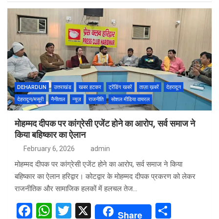
ce
at
tt
ar
b
s
er
e
o
A
o
p
k
p
DEHARDUN
उत्तराखंड
खबर हटकर
ट्रेंडिंग खबरें
ताज़ा ख़बरें
देहरादून
देहरादून/मसूरी
नैनीताल
न्यूज़
राजनीति
सोशल मीडिया वायरल
मोहम्मद दीपक पर कांग्रेसी एजेंट होने का आरोप, सर्व समाज ने
किया बहिष्कार का ऐलान
February 6, 2026
admin
मोहम्मद दीपक पर कांग्रेसी एजेंट होने का आरोप, सर्व समाज ने किया
बहिष्कार का ऐलान हरिद्वार। कोटद्वार के मोहम्मद दीपक प्रकरण को लेकर
राजनीतिक और सामाजिक हलकों में हलचल तेज…
F
W
T
X
S
Share