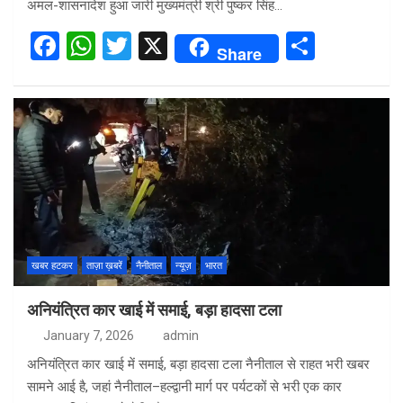
अमल-शासनादेश हुआ जारी मुख्यमंत्री श्री पुष्कर सिंह…
F
W
T
X
S
Share
a
h
wi
h
ce
at
tt
ar
b
s
er
e
o
A
o
p
k
p
खबर हटकर
ताज़ा ख़बरें
नैनीताल
न्यूज़
भारत
अनियंत्रित कार खाई में समाई, बड़ा हादसा टला
January 7, 2026
admin
अनियंत्रित कार खाई में समाई, बड़ा हादसा टला नैनीताल से राहत भरी खबर
सामने आई है, जहां नैनीताल–हल्द्वानी मार्ग पर पर्यटकों से भरी एक कार