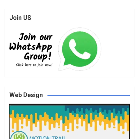
Join US
c
s
i
u
e
t
t
T
b
a
t
u
o
g
e
b
Web Design
o
r
r
e
k
a