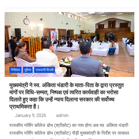
a
h
wi
h
ce
at
tt
ar
b
s
er
e
o
A
o
p
k
p
नैनीताल
पुलिस
राजधानी दिल्ली
मुख्यमंत्री ने स्व. अंकिता भंडारी के माता-पिता के द्वारा प्रस्तुत
मांगों पर विधि-सम्मत, निष्पक्ष एवं त्वरित कार्यवाही का भरोसा
दिलाते हुए कहा कि उन्हें न्याय दिलाना सरकार की सर्वोच्च
प्राथमिकता है।
January 9, 2026
admin
राजकीय नर्सिंग कॉलेज डोभ (श्रीकोट) का नाम होगा अब स्व. अंकिता भंडारी
राजकीय नर्सिंग कॉलेज डोभ (श्रीकोट) पौड़ी मुख्यमंत्री के निर्देश पर तत्काल