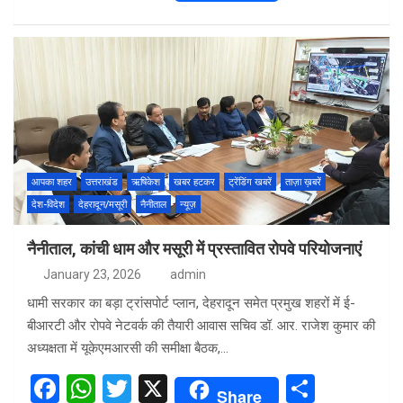
a
h
wi
h
ce
at
tt
ar
b
s
er
e
o
A
o
p
k
p
आपका शहर
उत्तराखंड
ऋषिकेश
खबर हटकर
ट्रेंडिंग खबरें
ताज़ा ख़बरें
देश-विदेश
देहरादून/मसूरी
नैनीताल
न्यूज़
नैनीताल, कांची धाम और मसूरी में प्रस्तावित रोपवे परियोजनाएं
January 23, 2026
admin
धामी सरकार का बड़ा ट्रांसपोर्ट प्लान, देहरादून समेत प्रमुख शहरों में ई-
बीआरटी और रोपवे नेटवर्क की तैयारी आवास सचिव डॉ. आर. राजेश कुमार की
अध्यक्षता में यूकेएमआरसी की समीक्षा बैठक,…
F
W
T
X
S
Share