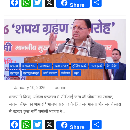
F
W
T
X
S
Share
a
h
wi
h
ce
at
tt
ar
b
s
er
e
o
A
o
p
k
p
अपराध
आपका शहर
उत्तराखंड
खबर हटकर
ट्रेंडिंग खबरें
ताज़ा ख़बरें
देश-विदेश
देहरादून
देहरादून/मसूरी
धामी सरकार
नैनीताल
न्यूज़
January 10, 2026
admin
भाजपा ने किया, अंकिता प्रकरण में सीबीआई जांच की घोषणा का स्वागत,
जताया सीएम का आभार!* भाजपा सरकार के लिए जनभावना और जनविश्वास
से बढ़कर कुछ नहीं: चमोली भाजपा ने…
F
W
T
X
S
Share