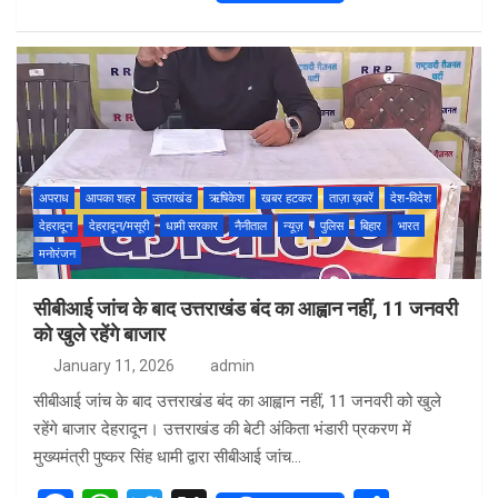
a
h
wi
h
ce
at
tt
ar
b
s
er
e
o
A
o
p
k
p
अपराध
आपका शहर
उत्तराखंड
ऋषिकेश
खबर हटकर
ताज़ा ख़बरें
देश-विदेश
देहरादून
देहरादून/मसूरी
धामी सरकार
नैनीताल
न्यूज़
पुलिस
बिहार
भारत
मनोरंजन
सीबीआई जांच के बाद उत्तराखंड बंद का आह्वान नहीं, 11 जनवरी
को खुले रहेंगे बाजार
January 11, 2026
admin
सीबीआई जांच के बाद उत्तराखंड बंद का आह्वान नहीं, 11 जनवरी को खुले
रहेंगे बाजार देहरादून। उत्तराखंड की बेटी अंकिता भंडारी प्रकरण में
मुख्यमंत्री पुष्कर सिंह धामी द्वारा सीबीआई जांच…