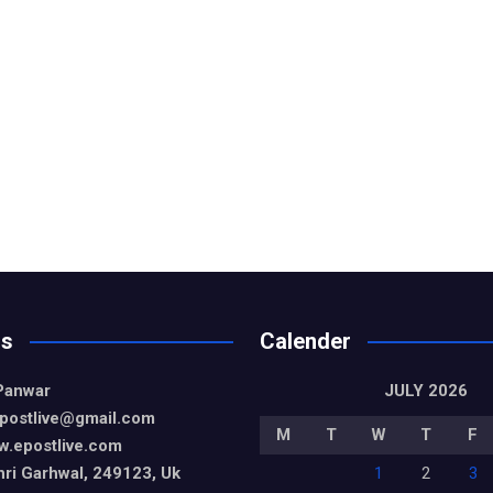
Us
Calender
Panwar
JULY 2026
epostlive@gmail
.com
M
T
W
T
F
w.epostlive.com
ri Garhwal, 249123, Uk
1
2
3