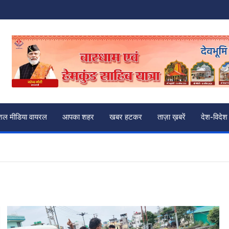
शल मीडिया वायरल
आपका शहर
खबर हटकर
ताज़ा ख़बरें
देश-विदेश