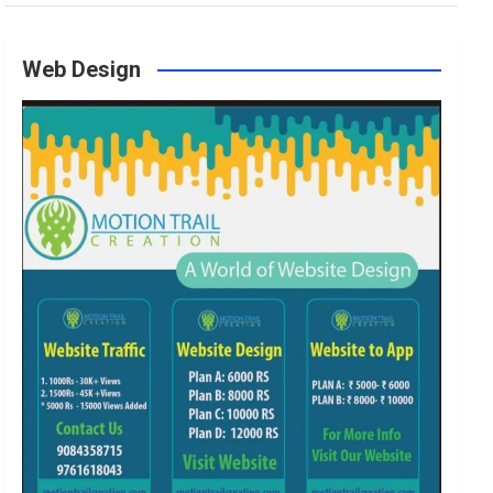
o
g
e
b
Web Design
o
r
r
e
k
a
m