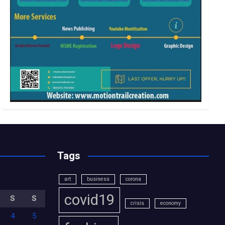
Tags
art
business
corona
covid19
S
S
crisis
economy
4
5