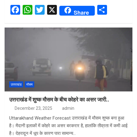
F
W
T
X
S
Share
a
h
wi
h
ce
at
tt
ar
b
s
er
e
o
A
o
p
k
p
उत्तराखंड
मौसम
उत्तराखंड में शुष्क मौसम के बीच कोहरे का असर जारी..
December 23, 2025
admin
Uttarakhand Weather Forecast उत्तराखंड में मौसम शुष्क बना हुआ
है। मैदानी इलाकों में कोहरे का असर बरकरार है, हालांकि तीव्रता में कमी आई
है। देहरादून में धूप के कारण पारा सामान्य…