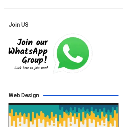
a
n
w
o
Join US
c
s
i
u
e
t
t
T
b
a
t
u
o
g
e
b
Web Design
o
r
r
e