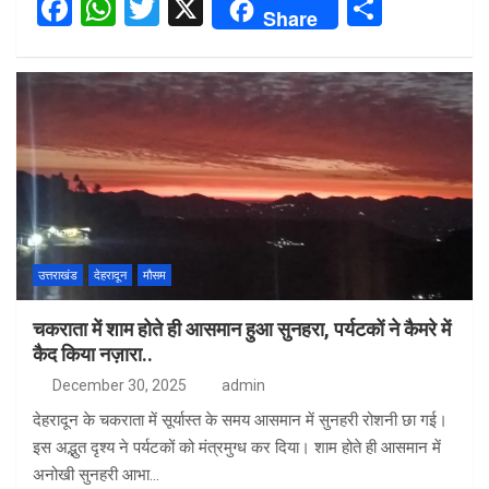
F
W
T
X
S
Share
a
h
wi
h
ce
at
tt
ar
b
s
er
e
o
A
o
p
k
p
उत्तराखंड
देहरादून
मौसम
चकराता में शाम होते ही आसमान हुआ सुनहरा, पर्यटकों ने कैमरे में
कैद किया नज़ारा..
December 30, 2025
admin
देहरादून के चकराता में सूर्यास्त के समय आसमान में सुनहरी रोशनी छा गई।
इस अद्भुत दृश्य ने पर्यटकों को मंत्रमुग्ध कर दिया। शाम होते ही आसमान में
अनोखी सुनहरी आभा…