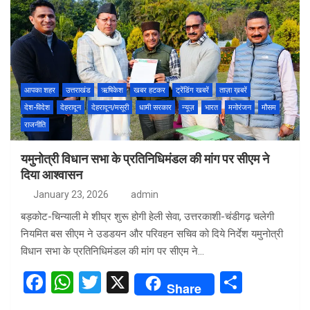
ce
at
tt
ar
b
s
er
e
o
A
o
p
k
p
आपका शहर
उत्तराखंड
ऋषिकेश
खबर हटकर
ट्रेंडिंग खबरें
ताज़ा ख़बरें
देश-विदेश
देहरादून
देहरादून/मसूरी
धामी सरकार
न्यूज़
भारत
मनोरंजन
मौसम
राजनीति
यमुनोत्री विधान सभा के प्रतिनिधिमंडल की मांग पर सीएम ने
दिया आश्वासन
January 23, 2026
admin
बड़कोट-चिन्याली मे शीघ्र शुरू होगी हेली सेवा, उत्तरकाशी-चंडीगढ़ चलेगी
नियमित बस सीएम ने उडडयन और परिवहन सचिव को दिये निर्देश यमुनोत्री
विधान सभा के प्रतिनिधिमंडल की मांग पर सीएम ने…
F
W
T
X
S
Share
a
h
wi
h