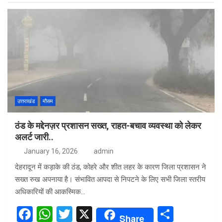
ce
at
tt
ar
b
s
er
e
o
A
o
p
k
p
उत्तराखंड
मौसम
ठंड के मद्देनज़र प्रशासन सख्त, राहत-बचाव व्यवस्था को लेकर
अलर्ट जारी..
January 16, 2026
admin
देहरादून में कड़ाके की ठंड, कोहरे और शीत लहर के कारण जिला प्रशासन ने
सख्त रुख अपनाया है। संभावित आपदा से निपटने के लिए सभी जिला स्तरीय
अधिकारियों की आकस्मिक…
F
W
T
X
S
Share