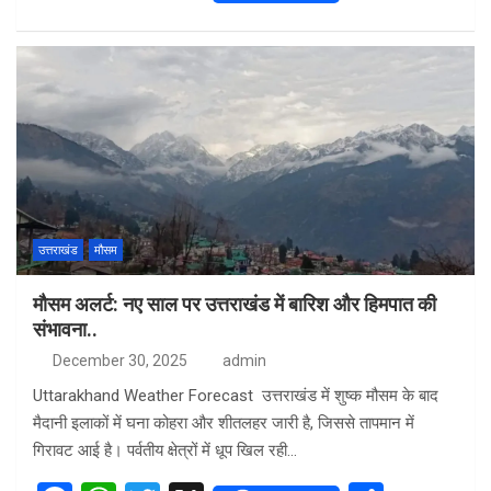
a
h
wi
h
ce
at
tt
ar
b
s
er
e
o
A
o
p
k
p
उत्तराखंड
मौसम
मौसम अलर्ट: नए साल पर उत्तराखंड में बारिश और हिमपात की
संभावना..
December 30, 2025
admin
Uttarakhand Weather Forecast उत्तराखंड में शुष्क मौसम के बाद
मैदानी इलाकों में घना कोहरा और शीतलहर जारी है, जिससे तापमान में
गिरावट आई है। पर्वतीय क्षेत्रों में धूप खिल रही…