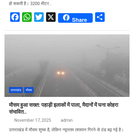
हो सकती है। 3200 मीटर…
F
W
T
X
S
Share
a
h
wi
h
ce
at
tt
ar
b
s
er
e
o
A
o
p
k
p
उत्तराखंड
मौसम
मौसम हुआ सख्त: पहाड़ी इलाकों में पाला, मैदानों में घना कोहरा
संभावित..
November 17, 2025
admin
उत्तराखंड में मौसम शुष्क है, लेकिन न्यूनतम तापमान गिरने से ठंड बढ़ गई है।