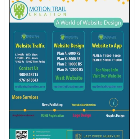
k
a
m