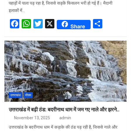
पहाड़ों में पाला पड़ रहा है, जिससे सड़कें फिसलन भरी हो गई हैं। मैदानी
इलाकों में…
F
W
T
X
S
Share
a
h
wi
h
ce
at
tt
ar
b
s
er
e
o
A
o
p
k
p
उत्तराखंड
मौसम
उत्तराखंड में बढ़ी ठंड: बदरीनाथ धाम में जम गए नाले और झरने..
November 13, 2025
admin
उत्तराखंड के बदरीनाथ धाम में कड़ाके की ठंड पड़ रही है, जिससे नाले और