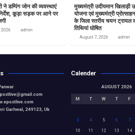
ी ने डम्पिंग जोन की व्यवस्थाएं
मुख्यमंत्री उदीयमान खिलाड़ी 
निर्देश, कूड़ा सड़क पर आने पर
योजना एवं मुख्यमंत्री प्रोत्साह
जगी
के जिला स्तरीय चयन ट्रायल 
तिथियां घोषित
, 2026
admin
August 7, 2026
admin
Us
Calender
Panwar
AUGUST 2026
epostlive@gmail
.com
M
T
W
T
F
w.epostlive.com
ri Garhwal, 249123, Uk
3
4
5
6
7
10
11
12
13
14