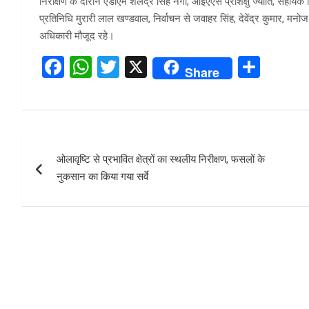
निरीक्षण के दौरान एडीएम शैलेंद्र सिंह नेगी, आईएएस प्रशिक्षु ज्योति, सहायक न
प्रतिनिधि मुरारी लाल खण्डवाल, निर्वाचन से जवाहर सिंह, देवेंद्र कुमार, म
अधिकारी मौजूद रहे।
F
W
T
X
S
Share
a
h
wi
h
ce
at
tt
ar
b
s
er
e
Post
o
A
ओलावृष्टि से प्रभावित क्षेत्रों का स्थलीय निरीक्षण, फसलों के
navigation
o
p
नुकसान का किया गया सर्वे
k
p