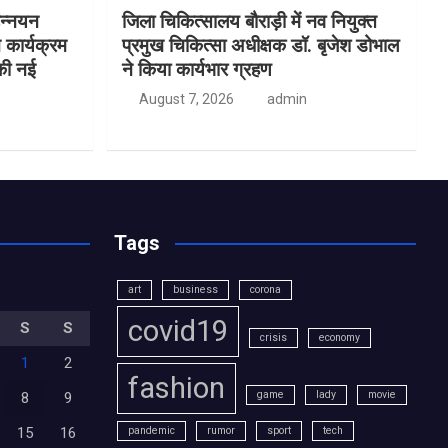
उन्नयन
जिला चिकित्सालय बौराड़ी में नव नियुक्त
न कार्यक्रम
प्रमुख चिकित्सा अधीक्षक डॉ. बृजेश डोभाल
की नई
ने किया कार्यभार ग्रहण
August 7, 2026
admin
Tags
art
business
corona
covid19
S
S
crisis
economy
1
2
fashion
game
lady
movie
8
9
15
16
pandemic
rumor
sport
tech