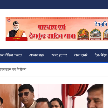
शल मीडिया वायरल
आपका शहर
खबर हटकर
ताज़ा ख़बरें
देश-विदेश
वेयरहाउस का निरीक्षण