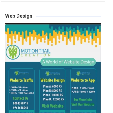
o
g
e
b
Web Design
o
r
r
e
k
a
m