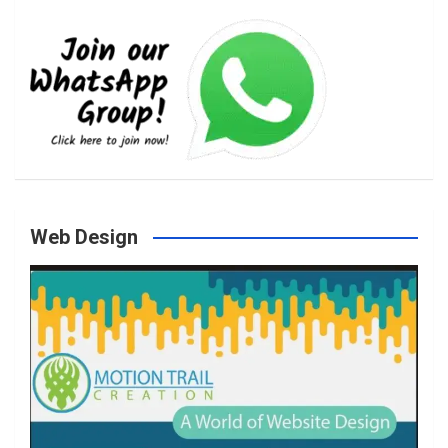
e
t
t
T
b
a
t
u
o
g
e
b
Web Design
o
r
r
e
k
a
m