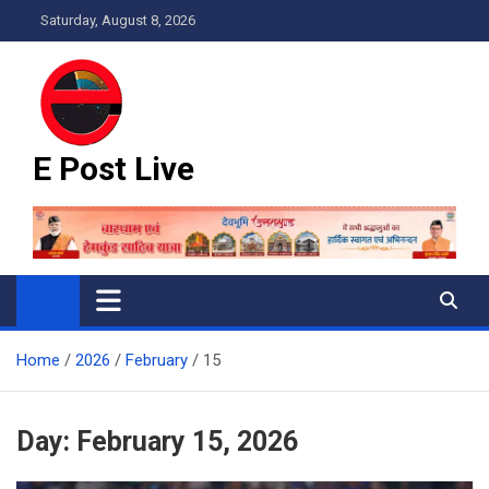
Skip
Saturday, August 8, 2026
to
content
E Post Live
Home
2026
February
15
Day:
February 15, 2026