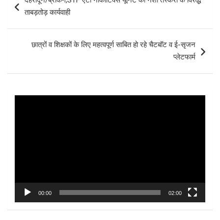
देहरादून/ब्रेकिंग,STF एंटी नार्कोटिक्स यूनिट की नशा तस्करों के विरुद्ध
o
A
navigation
ताबड़तोड़ कार्यवाही
o
p
k
p
छात्रों व शिक्षकों के लिए महत्वपूर्ण साबित हो रहे चैटबॉट व ई-सृजन
प्लेटफार्म
Video
Player
00:00
02:00