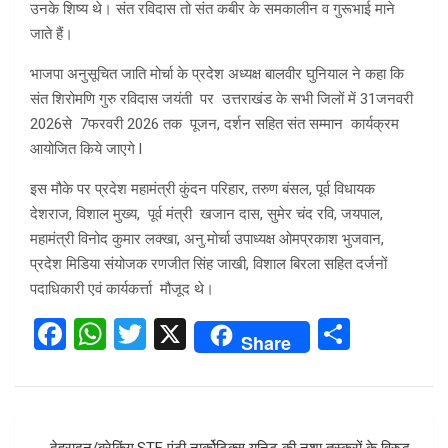
उनके शिष्य थे। संत रविदास तो संत कबीर के समकालीन व गुरूभाई माने
जाते हैं।
भाजपा अनुसूचित जाति मोर्चा के प्रदेश अध्यक्ष बालवीर घुनियाल ने कहा कि
संत शिरोमणि गुरु रविदास जयंती पर उत्तराखंड के सभी जिलों में 31जनवरी
2026से 7फरवरी 2026 तक पूजन, दर्शन सहित संत सम्मान कार्यक्रम
आयोजित किये जाएगे l
इस मौके पर प्रदेश महामंत्री कुंदन परिहार, तरुण बंसल, पूर्व विधायक
देशराज, विशाल मुख्य, पूर्व मंत्री खजान दास, सुमेर चंद रवि, जयपाल,
महामंत्री विनोद कुमार लक्खा, अनु.मोर्चा उपाध्यक्ष ओमप्रकाश भुजवान,
प्रदेश मिडिया संयोजक रणजीत सिंह जाखी, विशाल बिरला सहित दर्जनों
पदाधिकारी एवं कार्यकर्त्ता मौजूद थे।
F
W
T
X
S
Share
a
h
wi
h
ce
at
tt
ar
b
s
er
e
Post