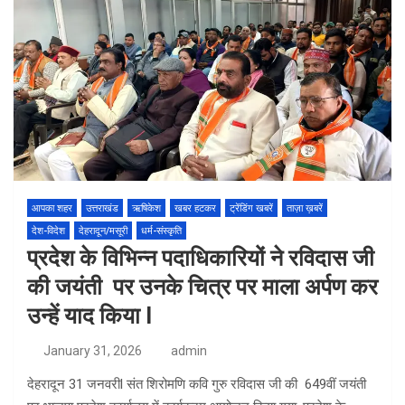
आपका शहर
उत्तराखंड
ऋषिकेश
खबर हटकर
ट्रेंडिंग खबरें
ताज़ा ख़बरें
देश-विदेश
देहरादून/मसूरी
धर्म-संस्कृति
प्रदेश के विभिन्न पदाधिकारियों ने रविदास जी
की जयंती पर उनके चित्र पर माला अर्पण कर
उन्हें याद किया l
January 31, 2026
admin
देहरादून 31 जनवरीl संत शिरोमणि कवि गुरु रविदास जी की 649वीं जयंती