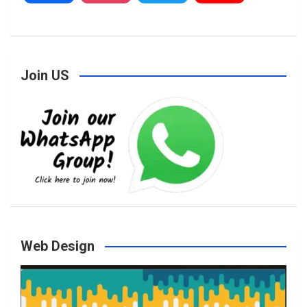
a
n
w
o
Join US
c
s
i
u
e
t
t
T
b
a
t
u
o
g
e
b
Web Design
o
r
r
e