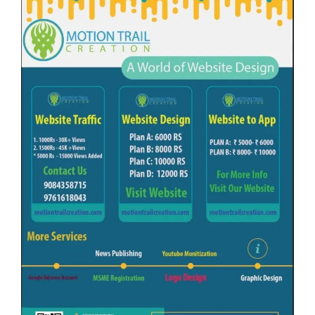
k
a
m