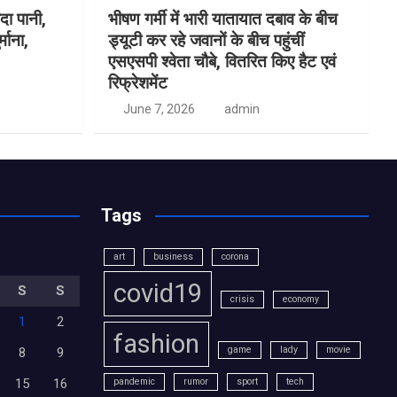
दा पानी,
भीषण गर्मी में भारी यातायात दबाव के बीच
माना,
ड्यूटी कर रहे जवानों के बीच पहुंचीं
एसएसपी श्वेता चौबे, वितरित किए हैट एवं
रिफ्रेशमेंट
June 7, 2026
admin
Tags
art
business
corona
covid19
S
S
crisis
economy
1
2
fashion
game
lady
movie
8
9
15
16
pandemic
rumor
sport
tech