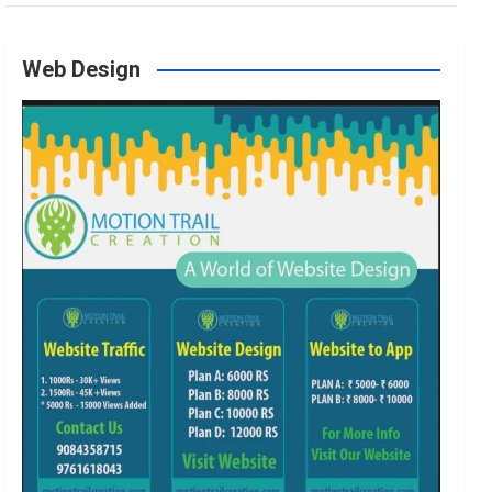
o
g
e
b
Web Design
o
r
r
e
k
a
m