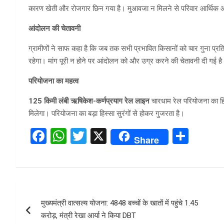
कारण खेती और रोजगार छिन गया है। मुआवजा न मिलने से परिवार आर्थिक औ
आंदोलन की चेतावनी
ग्रामीणों ने साफ कहा है कि जब तक सभी प्रभावित किसानों को चार गुना प्
रहेगा। मांग पूरी न होने पर आंदोलन को और उग्र करने की चेतावनी दी गई ह
परियोजना का महत्व
125 किमी लंबी ऋषिकेश-कर्णप्रयाग रेल लाइन
चारधाम रेल परियोजना का हिस
मिलेगा। परियोजना का बड़ा हिस्सा सुरंगों से होकर गुजरता है।
F
W
T
X
S
Share
a
h
wi
h
ce
at
tt
ar
b
s
er
e
Post
o
A
मुख्यमंत्री वात्सल्य योजना: 4848 बच्चों के खातों में पहुंचे 1.45
navigation
o
p
करोड़, मंत्री रेखा आर्या ने किया DBT