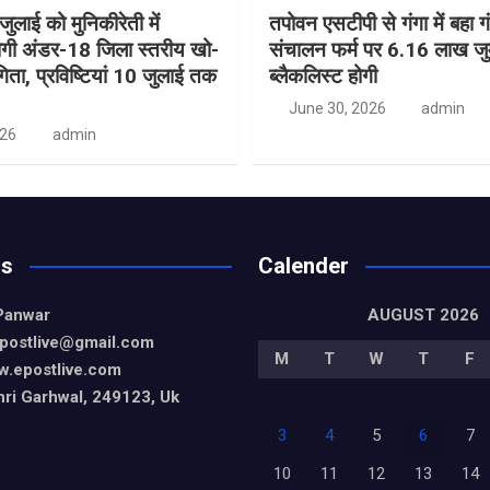
ुलाई को मुनिकीरेती में
तपोवन एसटीपी से गंगा में बहा गं
गी अंडर-18 जिला स्तरीय खो-
संचालन फर्म पर 6.16 लाख जुर्
िता, प्रविष्टियां 10 जुलाई तक
ब्लैकलिस्ट होगी
June 30, 2026
admin
026
admin
Us
Calender
Panwar
AUGUST 2026
epostlive@gmail
.com
M
T
W
T
F
w.epostlive.com
ri Garhwal, 249123, Uk
3
4
5
6
7
10
11
12
13
14